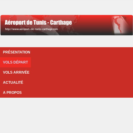
PRÉSENTATION
VOLS DÉPART
VOLS ARRIVÉE
ACTUALITÉ
A PROPOS