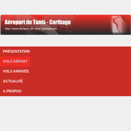
PRÉSENTATION
VOLS DÉPART
VOLS ARRIVÉE
ACTUALITÉ
A PROPOS