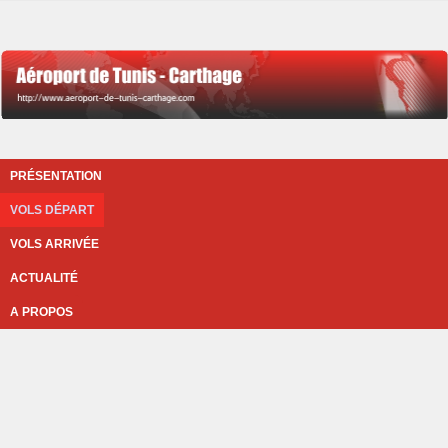
PRÉSENTATION
VOLS DÉPART
VOLS ARRIVÉE
ACTUALITÉ
A PROPOS