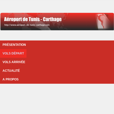
PRÉSENTATION
VOLS DÉPART
VOLS ARRIVÉE
ACTUALITÉ
A PROPOS