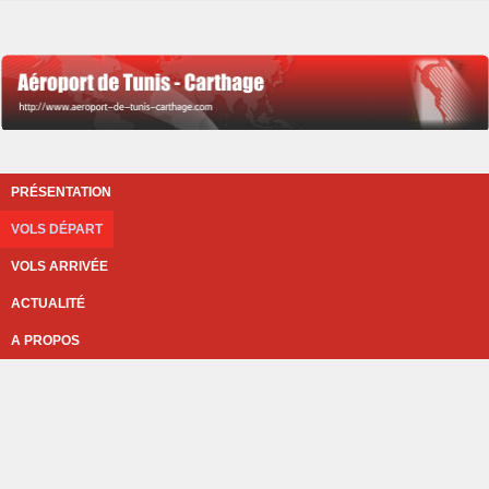
PRÉSENTATION
VOLS DÉPART
VOLS ARRIVÉE
ACTUALITÉ
A PROPOS