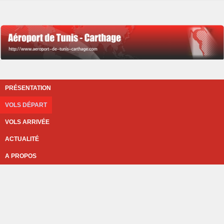
PRÉSENTATION
VOLS DÉPART
VOLS ARRIVÉE
ACTUALITÉ
A PROPOS