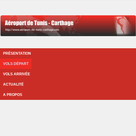
PRÉSENTATION
VOLS DÉPART
VOLS ARRIVÉE
ACTUALITÉ
A PROPOS