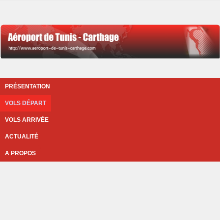
PRÉSENTATION
VOLS DÉPART
VOLS ARRIVÉE
ACTUALITÉ
A PROPOS