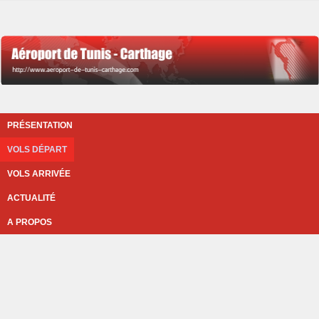
PRÉSENTATION
VOLS DÉPART
VOLS ARRIVÉE
ACTUALITÉ
A PROPOS