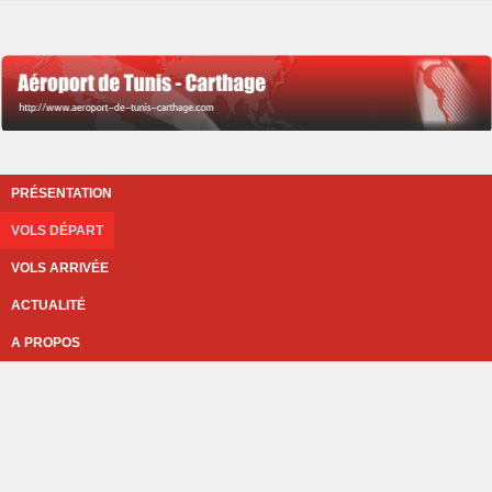
PRÉSENTATION
VOLS DÉPART
VOLS ARRIVÉE
ACTUALITÉ
A PROPOS