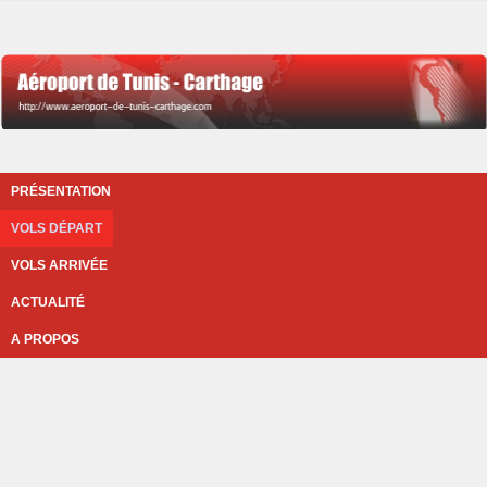
PRÉSENTATION
VOLS DÉPART
VOLS ARRIVÉE
ACTUALITÉ
A PROPOS