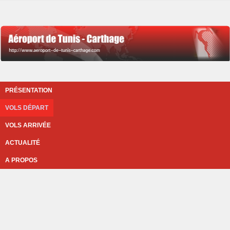
PRÉSENTATION
VOLS DÉPART
VOLS ARRIVÉE
ACTUALITÉ
A PROPOS