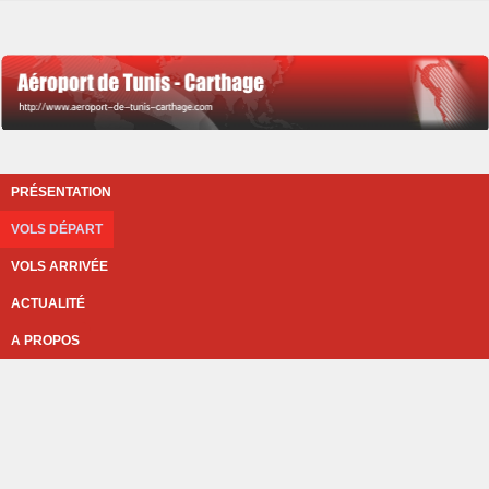
PRÉSENTATION
VOLS DÉPART
VOLS ARRIVÉE
ACTUALITÉ
A PROPOS