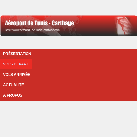
PRÉSENTATION
VOLS DÉPART
VOLS ARRIVÉE
ACTUALITÉ
A PROPOS