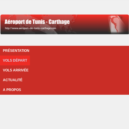
PRÉSENTATION
VOLS DÉPART
VOLS ARRIVÉE
ACTUALITÉ
A PROPOS