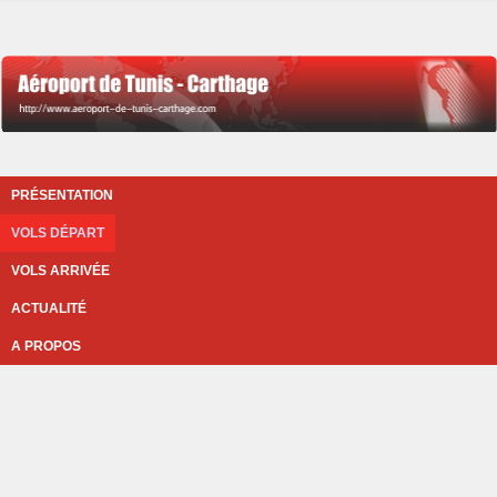
PRÉSENTATION
VOLS DÉPART
VOLS ARRIVÉE
ACTUALITÉ
A PROPOS