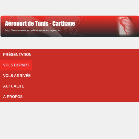
PRÉSENTATION
VOLS DÉPART
VOLS ARRIVÉE
ACTUALITÉ
A PROPOS