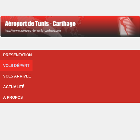
PRÉSENTATION
VOLS DÉPART
VOLS ARRIVÉE
ACTUALITÉ
A PROPOS