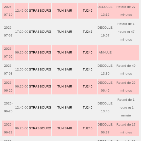
2026-
DECOLLE
Retard de 27
12:45:00
STRASBOURG
TUNISAIR
TU246
07-10
13:12
minutes
Retard de 1
2026-
DECOLLE
17:20:00
STRASBOURG
TUNISAIR
TU246
heure et 47
07-07
19:07
minutes
2026-
06:20:00
STRASBOURG
TUNISAIR
TU246
ANNULE
07-06
2026-
DECOLLE
Retard de 40
12:50:00
STRASBOURG
TUNISAIR
TU246
07-03
13:30
minutes
2026-
DECOLLE
Retard de 29
06:20:00
STRASBOURG
TUNISAIR
TU246
06-29
06:49
minutes
Retard de 1
2026-
DECOLLE
12:45:00
STRASBOURG
TUNISAIR
TU246
heure et 1
06-26
13:46
minute
2026-
DECOLLE
Retard de 17
06:20:00
STRASBOURG
TUNISAIR
TU246
06-22
06:37
minutes