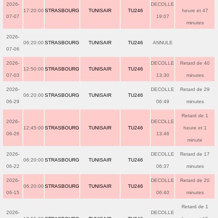
2026-
DECOLLE
17:20:00
STRASBOURG
TUNISAIR
TU246
heure et 47
07-07
19:07
minutes
2026-
06:20:00
STRASBOURG
TUNISAIR
TU246
ANNULE
07-06
2026-
DECOLLE
Retard de 40
12:50:00
STRASBOURG
TUNISAIR
TU246
07-03
13:30
minutes
2026-
DECOLLE
Retard de 29
06:20:00
STRASBOURG
TUNISAIR
TU246
06-29
06:49
minutes
Retard de 1
2026-
DECOLLE
12:45:00
STRASBOURG
TUNISAIR
TU246
heure et 1
06-26
13:46
minute
2026-
DECOLLE
Retard de 17
06:20:00
STRASBOURG
TUNISAIR
TU246
06-22
06:37
minutes
2026-
DECOLLE
Retard de 20
06:20:00
STRASBOURG
TUNISAIR
TU246
06-15
06:40
minutes
Retard de 1
2026-
DECOLLE