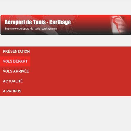
PRÉSENTATION
VOLS DÉPART
VOLS ARRIVÉE
ACTUALITÉ
A PROPOS