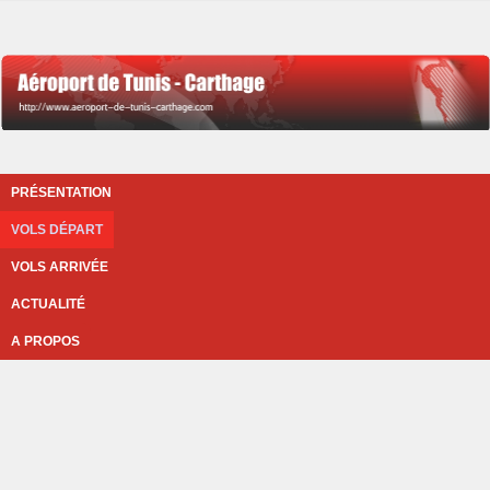
PRÉSENTATION
VOLS DÉPART
VOLS ARRIVÉE
ACTUALITÉ
A PROPOS