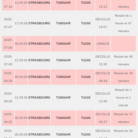
12:45:00
STRASBOURG
TUNISAIR
TU246
07-10
13:12
minutes
Retard de 1
2026-
DECOLLE
17:20:00
STRASBOURG
TUNISAIR
TU246
heure et 47
07-07
19:07
minutes
2026-
06:20:00
STRASBOURG
TUNISAIR
TU246
ANNULE
07-06
2026-
DECOLLE
Retard de 40
12:50:00
STRASBOURG
TUNISAIR
TU246
07-03
13:30
minutes
2026-
DECOLLE
Retard de 29
06:20:00
STRASBOURG
TUNISAIR
TU246
06-29
06:49
minutes
Retard de 1
2026-
DECOLLE
12:45:00
STRASBOURG
TUNISAIR
TU246
heure et 1
06-26
13:46
minute
2026-
DECOLLE
Retard de 17
06:20:00
STRASBOURG
TUNISAIR
TU246
06-22
06:37
minutes
2026-
DECOLLE
Retard de 20
06:20:00
STRASBOURG
TUNISAIR
TU246