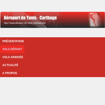
PRÉSENTATION
VOLS DÉPART
VOLS ARRIVÉE
ACTUALITÉ
A PROPOS