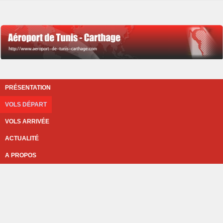
PRÉSENTATION
VOLS DÉPART
VOLS ARRIVÉE
ACTUALITÉ
A PROPOS