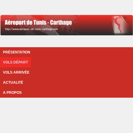
PRÉSENTATION
VOLS DÉPART
VOLS ARRIVÉE
ACTUALITÉ
A PROPOS