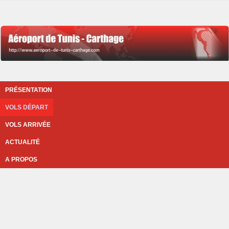
PRÉSENTATION
VOLS DÉPART
VOLS ARRIVÉE
ACTUALITÉ
A PROPOS