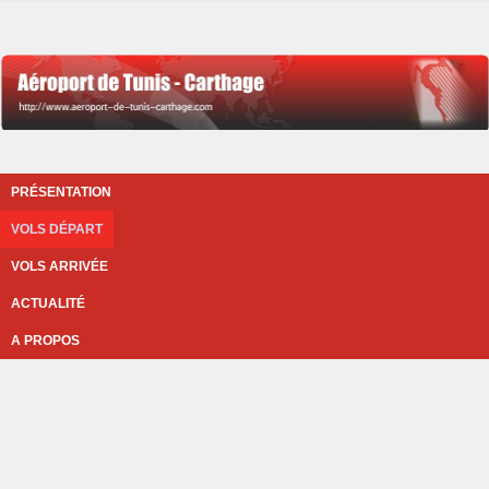
PRÉSENTATION
VOLS DÉPART
VOLS ARRIVÉE
ACTUALITÉ
A PROPOS