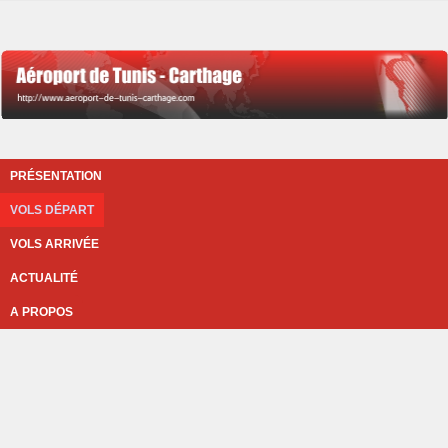
PRÉSENTATION
VOLS DÉPART
VOLS ARRIVÉE
ACTUALITÉ
A PROPOS