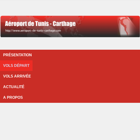
PRÉSENTATION
VOLS DÉPART
VOLS ARRIVÉE
ACTUALITÉ
A PROPOS