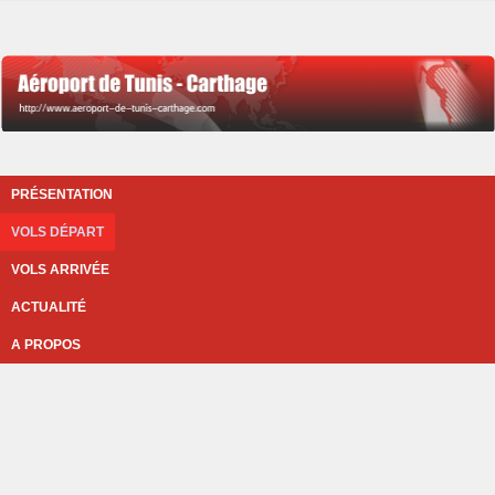
PRÉSENTATION
VOLS DÉPART
VOLS ARRIVÉE
ACTUALITÉ
A PROPOS