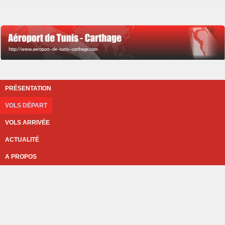
PRÉSENTATION
VOLS DÉPART
VOLS ARRIVÉE
ACTUALITÉ
A PROPOS