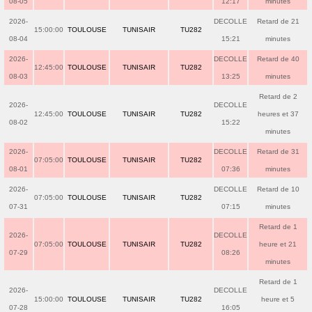
08-05
12:17
minutes
2026-
DECOLLE
Retard de 21
15:00:00
TOULOUSE
TUNISAIR
TU282
08-04
15:21
minutes
2026-
DECOLLE
Retard de 40
12:45:00
TOULOUSE
TUNISAIR
TU282
08-03
13:25
minutes
Retard de 2
2026-
DECOLLE
12:45:00
TOULOUSE
TUNISAIR
TU282
heures et 37
08-02
15:22
minutes
2026-
DECOLLE
Retard de 31
07:05:00
TOULOUSE
TUNISAIR
TU282
08-01
07:36
minutes
2026-
DECOLLE
Retard de 10
07:05:00
TOULOUSE
TUNISAIR
TU282
07-31
07:15
minutes
Retard de 1
2026-
DECOLLE
07:05:00
TOULOUSE
TUNISAIR
TU282
heure et 21
07-29
08:26
minutes
Retard de 1
2026-
DECOLLE
15:00:00
TOULOUSE
TUNISAIR
TU282
heure et 5
07-28
16:05