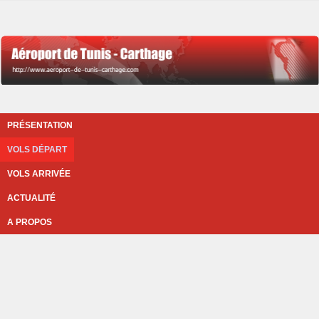
PRÉSENTATION
VOLS DÉPART
VOLS ARRIVÉE
ACTUALITÉ
A PROPOS