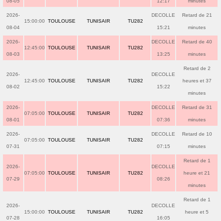
08-05
12:17
minutes
2026-
DECOLLE
Retard de 21
15:00:00
TOULOUSE
TUNISAIR
TU282
08-04
15:21
minutes
2026-
DECOLLE
Retard de 40
12:45:00
TOULOUSE
TUNISAIR
TU282
08-03
13:25
minutes
Retard de 2
2026-
DECOLLE
12:45:00
TOULOUSE
TUNISAIR
TU282
heures et 37
08-02
15:22
minutes
2026-
DECOLLE
Retard de 31
07:05:00
TOULOUSE
TUNISAIR
TU282
08-01
07:36
minutes
2026-
DECOLLE
Retard de 10
07:05:00
TOULOUSE
TUNISAIR
TU282
07-31
07:15
minutes
Retard de 1
2026-
DECOLLE
07:05:00
TOULOUSE
TUNISAIR
TU282
heure et 21
07-29
08:26
minutes
Retard de 1
2026-
DECOLLE
15:00:00
TOULOUSE
TUNISAIR
TU282
heure et 5
07-28
16:05