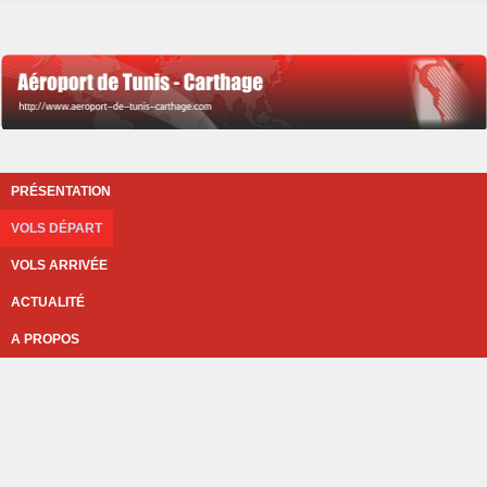
PRÉSENTATION
VOLS DÉPART
VOLS ARRIVÉE
ACTUALITÉ
A PROPOS