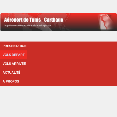
PRÉSENTATION
VOLS DÉPART
VOLS ARRIVÉE
ACTUALITÉ
A PROPOS