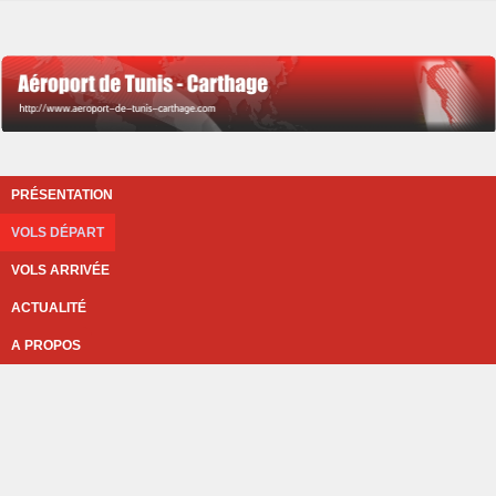
PRÉSENTATION
VOLS DÉPART
VOLS ARRIVÉE
ACTUALITÉ
A PROPOS