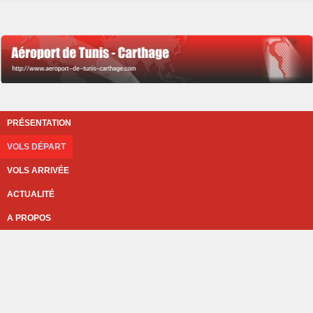
PRÉSENTATION
VOLS DÉPART
VOLS ARRIVÉE
ACTUALITÉ
A PROPOS