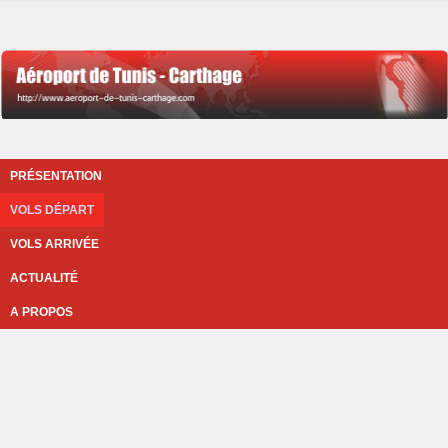
PRÉSENTATION
VOLS DÉPART
VOLS ARRIVÉE
ACTUALITÉ
A PROPOS