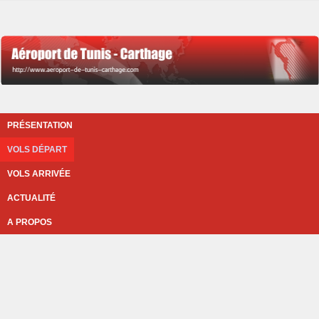
PRÉSENTATION
VOLS DÉPART
VOLS ARRIVÉE
ACTUALITÉ
A PROPOS