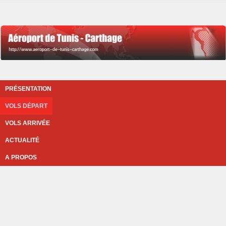
PRÉSENTATION
VOLS DÉPART
VOLS ARRIVÉE
ACTUALITÉ
A PROPOS