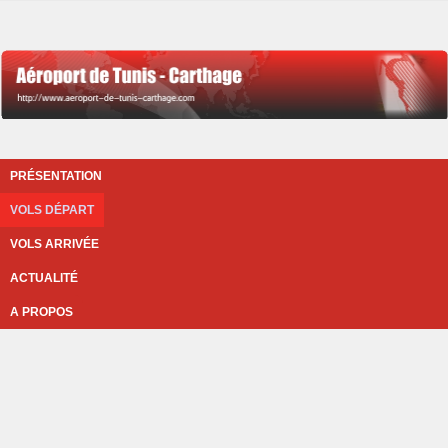
PRÉSENTATION
VOLS DÉPART
VOLS ARRIVÉE
ACTUALITÉ
A PROPOS