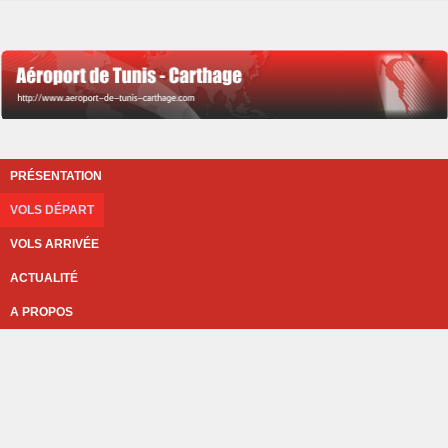
PRÉSENTATION
VOLS DÉPART
VOLS ARRIVÉE
ACTUALITÉ
A PROPOS