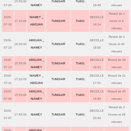
15:55:00
TUNISAIR
TU401
07-20
NIAMEY
16:46
minutes
Retard de 1
2026-
NIAMEY _
DECOLLE
17:10:00
TUNISAIR
TU401
heure et 4
07-18
ABIDJAN
18:14
minutes
Retard de 1
2026-
ABIDJAN _
DECOLLE
16:20:00
TUNISAIR
TU401
heure et 40
07-15
NIAMEY
18:00
minutes
2026-
ABIDJAN _
DECOLLE
Retard de 46
15:55:00
TUNISAIR
TU401
07-13
NIAMEY
16:41
minutes
2026-
NIAMEY _
DECOLLE
Retard de 21
17:10:00
TUNISAIR
TU401
07-11
ABIDJAN
17:31
minutes
2026-
ABIDJAN _
DECOLLE
Retard de 45
15:55:00
TUNISAIR
TU401
07-08
NIAMEY
16:40
minutes
Retard de 2
2026-
DECOLLE
17:55:00
NIAMEY
TUNISAIR
TU401
heures et 49
07-07
20:44
minutes
2026-
ABIDJAN _