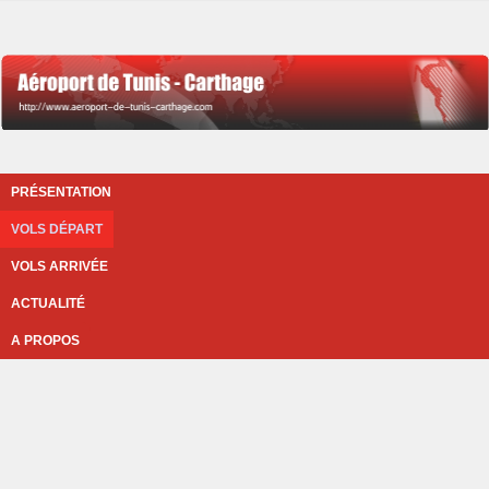
PRÉSENTATION
VOLS DÉPART
VOLS ARRIVÉE
ACTUALITÉ
A PROPOS