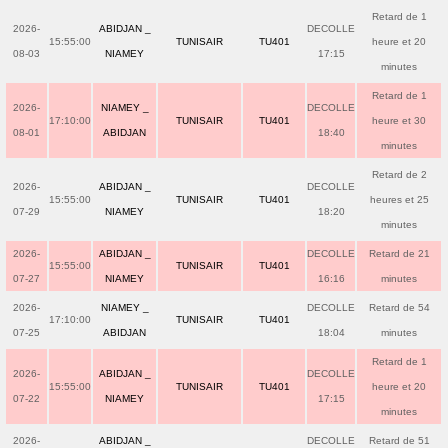
Retard de 1
2026-
ABIDJAN _
DECOLLE
15:55:00
TUNISAIR
TU401
heure et 20
08-03
NIAMEY
17:15
minutes
Retard de 1
2026-
NIAMEY _
DECOLLE
17:10:00
TUNISAIR
TU401
heure et 30
08-01
ABIDJAN
18:40
minutes
Retard de 2
2026-
ABIDJAN _
DECOLLE
15:55:00
TUNISAIR
TU401
heures et 25
07-29
NIAMEY
18:20
minutes
2026-
ABIDJAN _
DECOLLE
Retard de 21
15:55:00
TUNISAIR
TU401
07-27
NIAMEY
16:16
minutes
2026-
NIAMEY _
DECOLLE
Retard de 54
17:10:00
TUNISAIR
TU401
07-25
ABIDJAN
18:04
minutes
Retard de 1
2026-
ABIDJAN _
DECOLLE
15:55:00
TUNISAIR
TU401
heure et 20
07-22
NIAMEY
17:15
minutes
2026-
ABIDJAN _
DECOLLE
Retard de 51