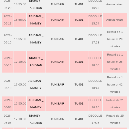
2026-
NIAMEY _
DECOLLE
16:35:00
TUNISAIR
TU401
Aucun retard
06-20
ABIDJAN
16:22
2026-
ABIDJAN _
DECOLLE
15:55:00
TUNISAIR
TU401
Aucun retard
06-17
NIAMEY
15:54
Retard de 1
2026-
ABIDJAN _
DECOLLE
15:55:00
TUNISAIR
TU401
heure et 28
06-15
NIAMEY
17:23
minutes
Retard de 1
2026-
NIAMEY _
DECOLLE
17:10:00
TUNISAIR
TU401
heure et 26
06-13
ABIDJAN
18:36
minutes
Retard de 1
2026-
ABIDJAN _
DECOLLE
17:05:00
TUNISAIR
TU401
heure et 42
06-10
NIAMEY
18:47
minutes
2026-
ABIDJAN _
DECOLLE
Retard de 21
15:55:00
TUNISAIR
TU401
06-08
NIAMEY
16:16
minutes
2026-
NIAMEY _
DECOLLE
Retard de 25
17:10:00
TUNISAIR
TU401
06-06
ABIDJAN
17:35
minutes