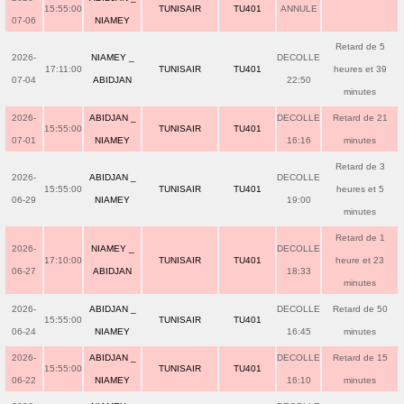
15:55:00
TUNISAIR
TU401
ANNULE
07-06
NIAMEY
Retard de 5
2026-
NIAMEY _
DECOLLE
17:11:00
TUNISAIR
TU401
heures et 39
07-04
ABIDJAN
22:50
minutes
2026-
ABIDJAN _
DECOLLE
Retard de 21
15:55:00
TUNISAIR
TU401
07-01
NIAMEY
16:16
minutes
Retard de 3
2026-
ABIDJAN _
DECOLLE
15:55:00
TUNISAIR
TU401
heures et 5
06-29
NIAMEY
19:00
minutes
Retard de 1
2026-
NIAMEY _
DECOLLE
17:10:00
TUNISAIR
TU401
heure et 23
06-27
ABIDJAN
18:33
minutes
2026-
ABIDJAN _
DECOLLE
Retard de 50
15:55:00
TUNISAIR
TU401
06-24
NIAMEY
16:45
minutes
2026-
ABIDJAN _
DECOLLE
Retard de 15
15:55:00
TUNISAIR
TU401
06-22
NIAMEY
16:10
minutes