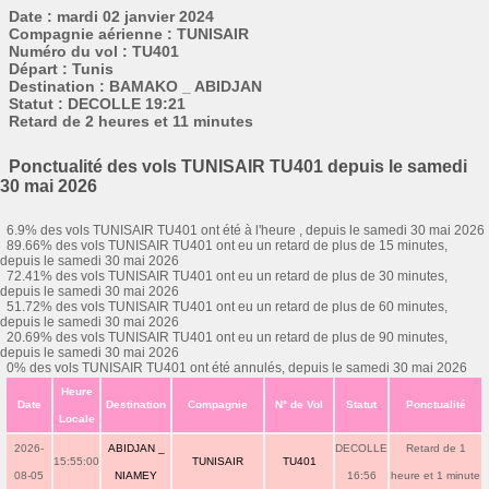
Date : mardi 02 janvier 2024
Compagnie aérienne : TUNISAIR
Numéro du vol : TU401
Départ : Tunis
Destination : BAMAKO _ ABIDJAN
Statut : DECOLLE 19:21
Retard de 2 heures et 11 minutes
Ponctualité des vols TUNISAIR TU401 depuis le samedi
30 mai 2026
6.9% des vols TUNISAIR TU401 ont été à l'heure , depuis le samedi 30 mai 2026
89.66% des vols TUNISAIR TU401 ont eu un retard de plus de 15 minutes,
depuis le samedi 30 mai 2026
72.41% des vols TUNISAIR TU401 ont eu un retard de plus de 30 minutes,
depuis le samedi 30 mai 2026
51.72% des vols TUNISAIR TU401 ont eu un retard de plus de 60 minutes,
depuis le samedi 30 mai 2026
20.69% des vols TUNISAIR TU401 ont eu un retard de plus de 90 minutes,
depuis le samedi 30 mai 2026
0% des vols TUNISAIR TU401 ont été annulés, depuis le samedi 30 mai 2026
Heure
Date
Destination
Compagnie
N° de Vol
Statut
Ponctualité
Locale
2026-
ABIDJAN _
DECOLLE
Retard de 1
15:55:00
TUNISAIR
TU401
08-05
NIAMEY
16:56
heure et 1 minute