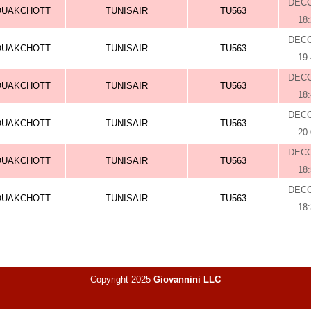
DEC
OUAKCHOTT
TUNISAIR
TU563
18
DEC
OUAKCHOTT
TUNISAIR
TU563
19
DEC
OUAKCHOTT
TUNISAIR
TU563
18
DEC
OUAKCHOTT
TUNISAIR
TU563
20
DEC
OUAKCHOTT
TUNISAIR
TU563
18
DEC
OUAKCHOTT
TUNISAIR
TU563
18
Copyright 2025
Giovannini LLC