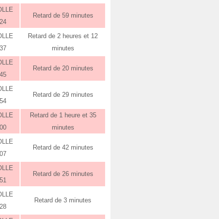
OLLE
Retard de 59 minutes
:24
OLLE
Retard de 2 heures et 12
:37
minutes
OLLE
Retard de 20 minutes
:45
OLLE
Retard de 29 minutes
:54
OLLE
Retard de 1 heure et 35
:00
minutes
OLLE
Retard de 42 minutes
:07
OLLE
Retard de 26 minutes
:51
OLLE
Retard de 3 minutes
:28