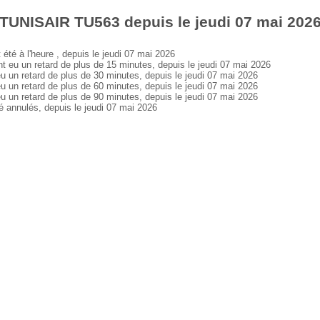
TUNISAIR TU563 depuis le jeudi 07 mai 202
é à l'heure , depuis le jeudi 07 mai 2026
u un retard de plus de 15 minutes, depuis le jeudi 07 mai 2026
n retard de plus de 30 minutes, depuis le jeudi 07 mai 2026
n retard de plus de 60 minutes, depuis le jeudi 07 mai 2026
n retard de plus de 90 minutes, depuis le jeudi 07 mai 2026
annulés, depuis le jeudi 07 mai 2026