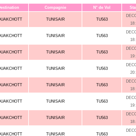
estination
Compagnie
N° de Vol
Sta
DEC
OUAKCHOTT
TUNISAIR
TU563
18
DEC
OUAKCHOTT
TUNISAIR
TU563
18
DEC
OUAKCHOTT
TUNISAIR
TU563
19
DEC
OUAKCHOTT
TUNISAIR
TU563
20
DEC
OUAKCHOTT
TUNISAIR
TU563
18
DEC
OUAKCHOTT
TUNISAIR
TU563
19
DEC
OUAKCHOTT
TUNISAIR
TU563
18
DEC
OUAKCHOTT
TUNISAIR
TU563