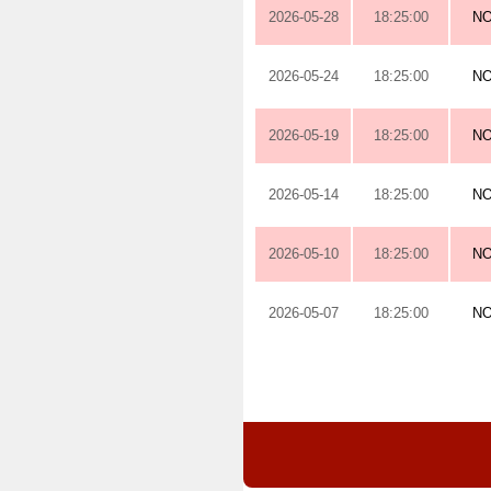
2026-05-28
18:25:00
N
2026-05-24
18:25:00
N
2026-05-19
18:25:00
N
2026-05-14
18:25:00
N
2026-05-10
18:25:00
N
2026-05-07
18:25:00
N