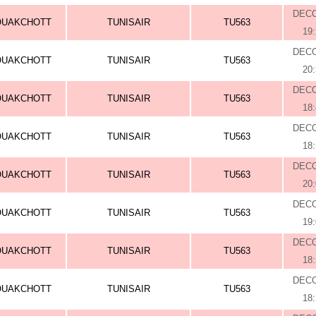
DEC
OUAKCHOTT
TUNISAIR
TU563
19
DEC
OUAKCHOTT
TUNISAIR
TU563
20
DEC
OUAKCHOTT
TUNISAIR
TU563
18
DEC
OUAKCHOTT
TUNISAIR
TU563
18
DEC
OUAKCHOTT
TUNISAIR
TU563
20
DEC
OUAKCHOTT
TUNISAIR
TU563
19
DEC
OUAKCHOTT
TUNISAIR
TU563
18
DEC
OUAKCHOTT
TUNISAIR
TU563
18