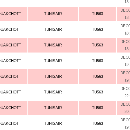
18
DEC
OUAKCHOTT
TUNISAIR
TU563
18
DEC
OUAKCHOTT
TUNISAIR
TU563
18
DEC
OUAKCHOTT
TUNISAIR
TU563
18
DEC
OUAKCHOTT
TUNISAIR
TU563
19
DEC
OUAKCHOTT
TUNISAIR
TU563
19
DEC
OUAKCHOTT
TUNISAIR
TU563
22
DEC
OUAKCHOTT
TUNISAIR
TU563
20
DEC
OUAKCHOTT
TUNISAIR
TU563
19