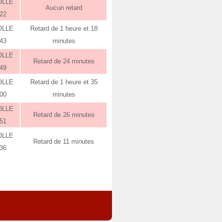
OLLE
Aucun retard
:22
OLLE
Retard de 1 heure et 18
:43
minutes
OLLE
Retard de 24 minutes
:49
OLLE
Retard de 1 heure et 35
:00
minutes
OLLE
Retard de 26 minutes
:51
OLLE
Retard de 11 minutes
:36