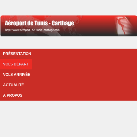
PRÉSENTATION
VOLS DÉPART
VOLS ARRIVÉE
ACTUALITÉ
A PROPOS