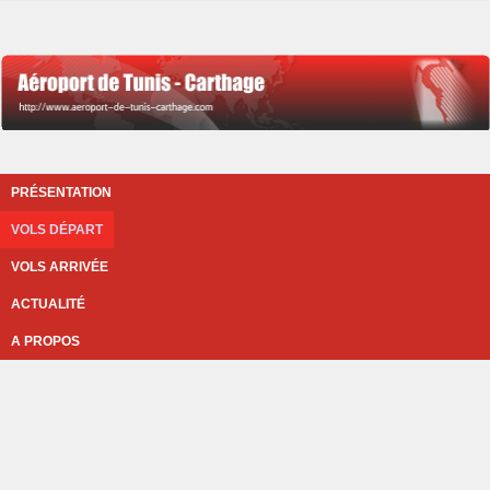
PRÉSENTATION
VOLS DÉPART
VOLS ARRIVÉE
ACTUALITÉ
A PROPOS