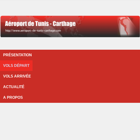
PRÉSENTATION
VOLS DÉPART
VOLS ARRIVÉE
ACTUALITÉ
A PROPOS