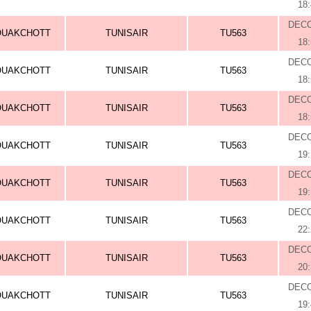
18
DEC
OUAKCHOTT
TUNISAIR
TU563
18
DEC
OUAKCHOTT
TUNISAIR
TU563
18
DEC
OUAKCHOTT
TUNISAIR
TU563
18
DEC
OUAKCHOTT
TUNISAIR
TU563
19
DEC
OUAKCHOTT
TUNISAIR
TU563
19
DEC
OUAKCHOTT
TUNISAIR
TU563
22
DEC
OUAKCHOTT
TUNISAIR
TU563
20
DEC
OUAKCHOTT
TUNISAIR
TU563
19