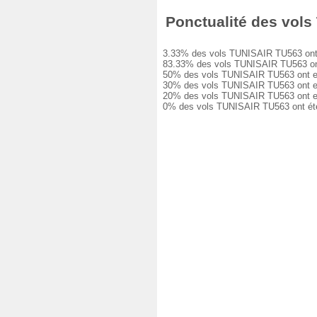
Ponctualité des vols 
3.33% des vols TUNISAIR TU563 ont ét
83.33% des vols TUNISAIR TU563 ont e
50% des vols TUNISAIR TU563 ont eu u
30% des vols TUNISAIR TU563 ont eu u
20% des vols TUNISAIR TU563 ont eu u
0% des vols TUNISAIR TU563 ont été 