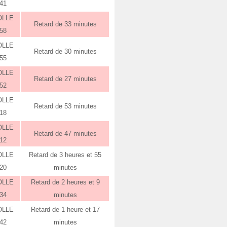
:41
OLLE
Retard de 33 minutes
:58
OLLE
Retard de 30 minutes
:55
OLLE
Retard de 27 minutes
:52
OLLE
Retard de 53 minutes
:18
OLLE
Retard de 47 minutes
:12
OLLE
Retard de 3 heures et 55
:20
minutes
OLLE
Retard de 2 heures et 9
:34
minutes
OLLE
Retard de 1 heure et 17
:42
minutes