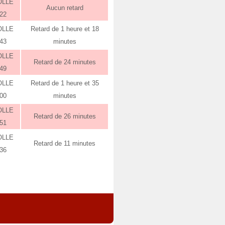
OLLE
Aucun retard
:22
OLLE
Retard de 1 heure et 18
:43
minutes
OLLE
Retard de 24 minutes
:49
OLLE
Retard de 1 heure et 35
:00
minutes
OLLE
Retard de 26 minutes
:51
OLLE
Retard de 11 minutes
:36