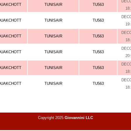
DEC
OUAKCHOTT
TUNISAIR
TU563
18
DEC
OUAKCHOTT
TUNISAIR
TU563
19
DEC
OUAKCHOTT
TUNISAIR
TU563
18
DEC
OUAKCHOTT
TUNISAIR
TU563
20
DEC
OUAKCHOTT
TUNISAIR
TU563
18
DEC
OUAKCHOTT
TUNISAIR
TU563
18
Copyright 2025
Giovannini LLC