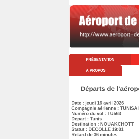
PRÉSENTATION
A PROPOS
Départs de l'aérop
Date : jeudi 16 avril 2026
Compagnie aérienne : TUNISA
Numéro du vol : TU563
Départ : Tunis
Destination : NOUAKCHOTT
Statut : DECOLLE 19:01
Retard de 36 minutes