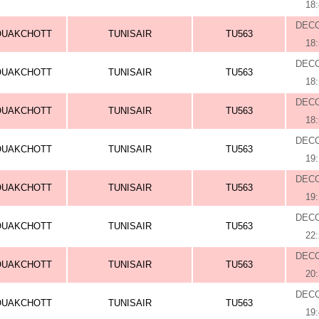
18
DEC
OUAKCHOTT
TUNISAIR
TU563
18
DEC
OUAKCHOTT
TUNISAIR
TU563
18
DEC
OUAKCHOTT
TUNISAIR
TU563
18
DEC
OUAKCHOTT
TUNISAIR
TU563
19
DEC
OUAKCHOTT
TUNISAIR
TU563
19
DEC
OUAKCHOTT
TUNISAIR
TU563
22
DEC
OUAKCHOTT
TUNISAIR
TU563
20
DEC
OUAKCHOTT
TUNISAIR
TU563
19