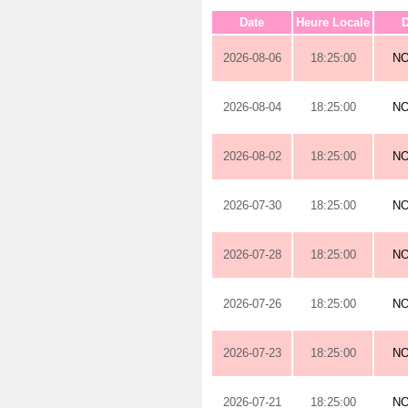
Date
Heure Locale
D
2026-08-06
18:25:00
N
2026-08-04
18:25:00
N
2026-08-02
18:25:00
N
2026-07-30
18:25:00
N
2026-07-28
18:25:00
N
2026-07-26
18:25:00
N
2026-07-23
18:25:00
N
2026-07-21
18:25:00
N