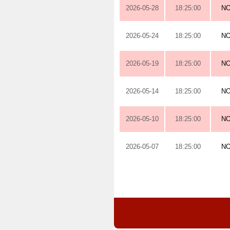
2026-05-28
18:25:00
N
2026-05-24
18:25:00
N
2026-05-19
18:25:00
N
2026-05-14
18:25:00
N
2026-05-10
18:25:00
N
2026-05-07
18:25:00
N