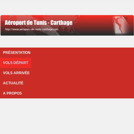
PRÉSENTATION
VOLS DÉPART
VOLS ARRIVÉE
ACTUALITÉ
A PROPOS