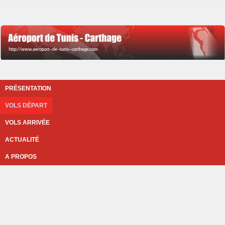
PRÉSENTATION
VOLS DÉPART
VOLS ARRIVÉE
ACTUALITÉ
A PROPOS