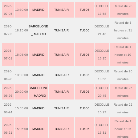
2026-
DECOLLE
Retard de 28
13:30:00
MADRID
TUNISAIR
TU606
07-05
13:58
minutes
Retard de 3
2026-
BARCELONE
DECOLLE
18:15:00
TUNISAIR
TU606
heures et 31
07-03
_ MADRID
21:46
minutes
Retard de 1
2026-
DECOLLE
15:05:00
MADRID
TUNISAIR
TU606
heure et 10
07-01
16:15
minutes
2026-
DECOLLE
Retard de 26
13:30:00
MADRID
TUNISAIR
TU606
06-28
13:56
minutes
2026-
BARCELONE
DECOLLE
Retard de 25
20:20:00
TUNISAIR
TU606
06-26
_ MADRID
20:45
minutes
2026-
DECOLLE
Retard de 22
15:05:00
MADRID
TUNISAIR
TU606
06-24
15:27
minutes
Retard de 1
2026-
DECOLLE
15:05:00
MADRID
TUNISAIR
TU606
heure et 26
06-21
16:31
minutes