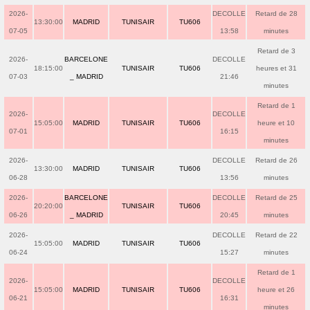
2026-
DECOLLE
Retard de 28
13:30:00
MADRID
TUNISAIR
TU606
07-05
13:58
minutes
Retard de 3
2026-
BARCELONE
DECOLLE
18:15:00
TUNISAIR
TU606
heures et 31
07-03
_ MADRID
21:46
minutes
Retard de 1
2026-
DECOLLE
15:05:00
MADRID
TUNISAIR
TU606
heure et 10
07-01
16:15
minutes
2026-
DECOLLE
Retard de 26
13:30:00
MADRID
TUNISAIR
TU606
06-28
13:56
minutes
2026-
BARCELONE
DECOLLE
Retard de 25
20:20:00
TUNISAIR
TU606
06-26
_ MADRID
20:45
minutes
2026-
DECOLLE
Retard de 22
15:05:00
MADRID
TUNISAIR
TU606
06-24
15:27
minutes
Retard de 1
2026-
DECOLLE
15:05:00
MADRID
TUNISAIR
TU606
heure et 26
06-21
16:31
minutes