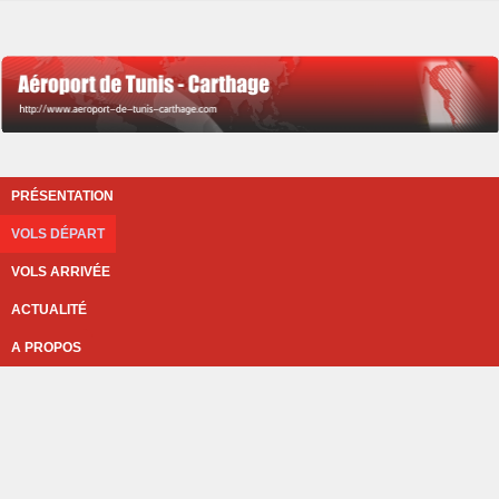
PRÉSENTATION
VOLS DÉPART
VOLS ARRIVÉE
ACTUALITÉ
A PROPOS