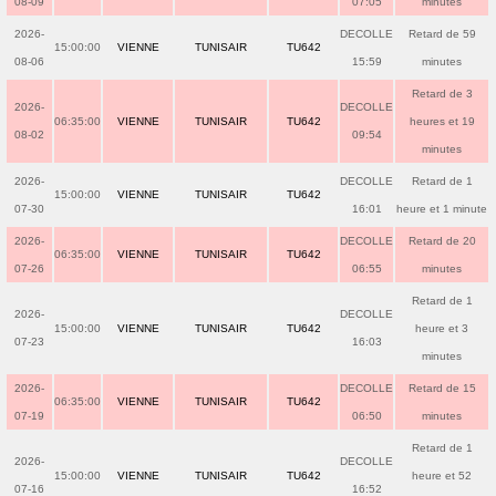
08-09
07:05
minutes
2026-
DECOLLE
Retard de 59
15:00:00
VIENNE
TUNISAIR
TU642
08-06
15:59
minutes
Retard de 3
2026-
DECOLLE
06:35:00
VIENNE
TUNISAIR
TU642
heures et 19
08-02
09:54
minutes
2026-
DECOLLE
Retard de 1
15:00:00
VIENNE
TUNISAIR
TU642
07-30
16:01
heure et 1 minute
2026-
DECOLLE
Retard de 20
06:35:00
VIENNE
TUNISAIR
TU642
07-26
06:55
minutes
Retard de 1
2026-
DECOLLE
15:00:00
VIENNE
TUNISAIR
TU642
heure et 3
07-23
16:03
minutes
2026-
DECOLLE
Retard de 15
06:35:00
VIENNE
TUNISAIR
TU642
07-19
06:50
minutes
Retard de 1
2026-
DECOLLE
15:00:00
VIENNE
TUNISAIR
TU642
heure et 52
07-16
16:52