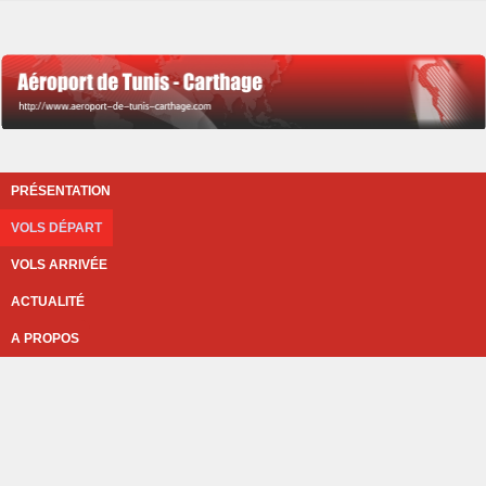
PRÉSENTATION
VOLS DÉPART
VOLS ARRIVÉE
ACTUALITÉ
A PROPOS